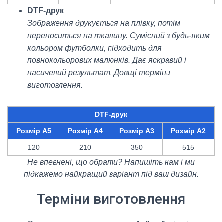
DТF-друк
Зображення друкується на плівку, потім
переноситься на тканину. Сумісний з будь-яким
кольором футболки, підходить для
повнокольорових малюнків. Дає яскравий і
насичений результат. Довщі терміни
виготовлення.
DТF-друк
Розмір А5
Розмір А4
Розмір А3
Розмір А2
120
210
350
515
Не впевнені, що обрати? Напишіть нам і ми
підкажемо найкращий варіант під ваш дизайн.
Терміни виготовлення