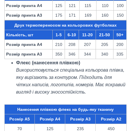
Розмір принта А4
125
121
115
110
100
Розмір принта А3
175
171
169
160
150
Друк термопереносом на кольорових футболках
Кількість, шт
1-5
6-10
11-20
21-50
50+
Розмір принта А4
210
208
207
205
200
Розмір принта А3
350
346
344
340
335
Флекс (нанесення плівкою)
Використовується спеціальна кольорова плівка,
яку вирізають за контуром. Підходить для
чітких написів, логотипів, номерів. Має яскравий
вигляд і високу зносостійкість.
Нанесення плівкою флекс на будь-яку тканину
Розмір А5
Розмір А4
Розмір А3
Розмір А2
70
125
235
450