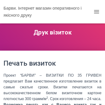
Барви. Інтернет магазин оперативного і
якісного друку
ПЕРЕ
Друк візиток
Печать визиток
Проект “БАРВИ” – ВИЗИТКИ ПО 35 ГРИВЕН
предлагает Вам качественное изготовление визиток в
самые сжатые сроки. Визитки печатаются на
высококачественном белом визиточном картоне
2
плотностью 300 грамм/м
. Срок изготовления – 24 часа.
Возможна печать как с Вашего макета так и