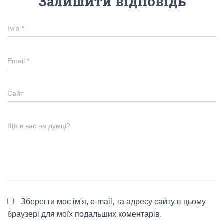
Залишити відповідь
Ім'я
*
Email
*
Сайт
Що в вас на думці?
Зберегти моє ім'я, e-mail, та адресу сайту в цьому
браузері для моїх подальших коментарів.