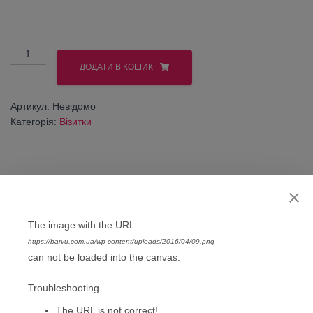
Візитка
одностороння
ДОДАТИ В КОШИК
цифрова.
Варіант
Артикул:
Невідомо
№4.
Категорія:
Візитки
кількість
ОПИС
ДОДАТКОВА ІНФОРМАЦІЯ
The image with the URL
https://barvu.com.ua/wp-content/uploads/2016/04/09.png
can not be loaded into the canvas.
ВІДГУКИ (0)
Troubleshooting
Візитка одностороння цифрова. Варіант №4.
The URL is not correct!