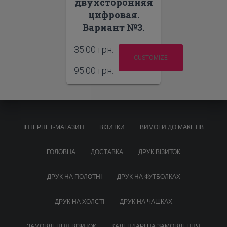
двухсторонняя
цифровая.
Вариант №3.
35.00
грн.
CUSTOMIZE
–
95.00
грн.
ІНТЕРНЕТ-МАГАЗИН
ВІЗИТКИ
ВИМОГИ ДО МАКЕТІВ
ГОЛОВНА
ДОСТАВКА
ДРУК ВІЗИТОК
ДРУК НА ПОЛОТНІ
ДРУК НА ФУТБОЛКАХ
ДРУК НА ХОЛСТІ
ДРУК НА ЧАШКАХ
ЗАМОВЛЕННЯ ВІЗИТОК
КАЛЕНДАРІ НА ЗАМОВЛЕННЯ